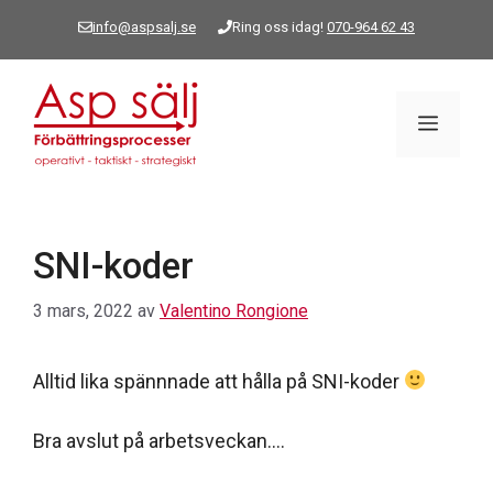
Hoppa
info@aspsalj.se
Ring oss idag!
070-964 62 43
till
innehåll
Meny
SNI-koder
3 mars, 2022
av
Valentino Rongione
Alltid lika spännnade att hålla på SNI-koder
Bra avslut på arbetsveckan….