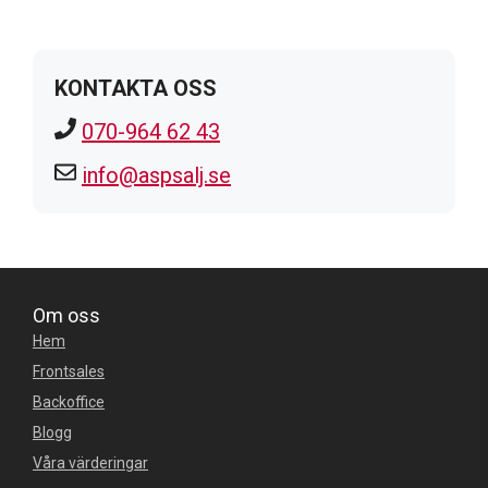
KONTAKTA OSS
070-964 62 43
info@aspsalj.se
Om oss
Hem
Frontsales
Backoffice
Blogg
Våra värderingar