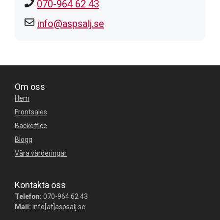
070-964 62 43
info@aspsalj.se
Om oss
Hem
Frontsales
Backoffice
Blogg
Våra värderingar
Kontakta oss
Telefon:
070-964 62 43
Mail:
info[at]aspsalj.se