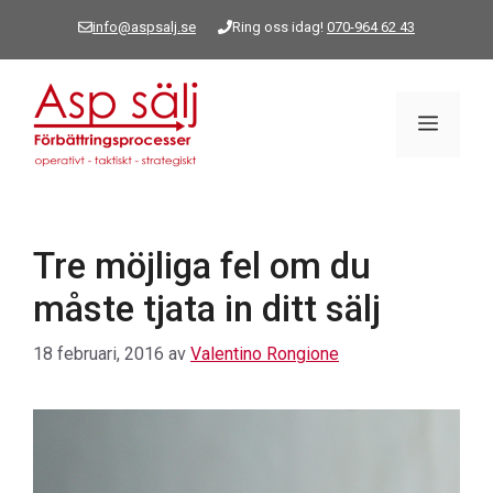
Hoppa
info@aspsalj.se
Ring oss idag!
070-964 62 43
till
innehåll
Meny
Tre möjliga fel om du
måste tjata in ditt sälj
18 februari, 2016
av
Valentino Rongione