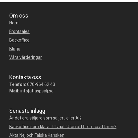
Om oss
Hem
Frontsales
Backoffice
Blogg
Våra värderingar
Kontakta oss
Telefon:
070-964 62 43
Mail:
info[at]aspsalj.se
Senaste inlägg
Är det era säljare som säljer , eller AI?
Backoffice som klarar tillväxt. Utan att bromsa affären?
Äkta Nej och Falska Kansken