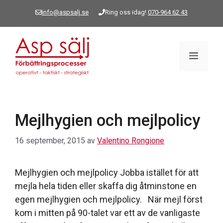
Hoppa
info@aspsalj.se
Ring oss idag!
070-964 62 43
till
innehåll
Meny
Mejlhygien och mejlpolicy
16 september, 2015
av
Valentino Rongione
Mejlhygien och mejlpolicy Jobba istället för att
mejla hela tiden eller skaffa dig åtminstone en
egen mejlhygien och mejlpolicy. När mejl först
kom i mitten på 90-talet var ett av de vanligaste