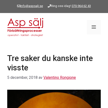
Hoppa
info@aspsalj.se
Ring oss idag!
070-964 62 43
till
innehåll
Meny
Tre saker du kanske inte
visste
5 december, 2018
av
Valentino Rongione