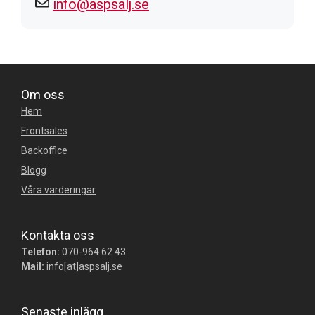
info@aspsalj.se
Om oss
Hem
Frontsales
Backoffice
Blogg
Våra värderingar
Kontakta oss
Telefon:
070-964 62 43
Mail:
info[at]aspsalj.se
Senaste inlägg