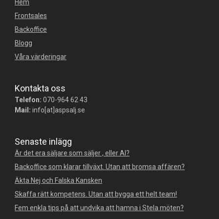
Hem
Frontsales
Backoffice
Blogg
Våra värderingar
Kontakta oss
Telefon:
070-964 62 43
Mail:
info[at]aspsalj.se
Senaste inlägg
Är det era säljare som säljer , eller AI?
Backoffice som klarar tillväxt. Utan att bromsa affären?
Äkta Nej och Falska Kansken
Skaffa rätt kompetens. Utan att bygga ett helt team!
Fem enkla tips på att undvika att hamna i Stela möten?