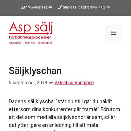
Hoppa
info@aspsalj.se
Ring oss idag!
070-964 62 43
till
innehåll
Meny
Säljklyschan
5 september, 2014
av
Valentino Rongione
Dagens säljklyscha: ”står du still går du bakåt
eftersom dina konkurrenter går framåt” Förutom
att det som med alla säljklyschor är sant, så är
det ytterligare en anledning till att mäta