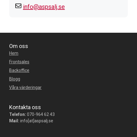
info@aspsalj.se
Om oss
Hem
Frontsales
Backoffice
Blogg
Våra värderingar
Kontakta oss
Telefon:
070-964 62 43
Mail:
info[at]aspsalj.se