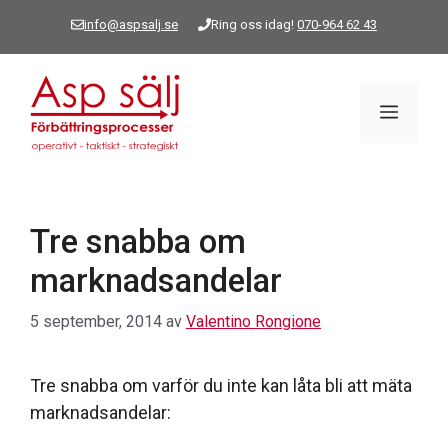
Hoppa
info@aspsalj.se
Ring oss idag!
070-964 62 43
till
innehåll
Meny
Tre snabba om
marknadsandelar
5 september, 2014
av
Valentino Rongione
Tre snabba om varför du inte kan låta bli att mäta
marknadsandelar: