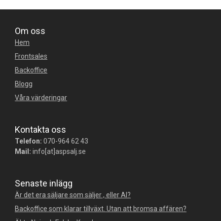
Om oss
Hem
Frontsales
Backoffice
Blogg
Våra värderingar
Kontakta oss
Telefon:
070-964 62 43
Mail:
info[at]aspsalj.se
Senaste inlägg
Är det era säljare som säljer , eller AI?
Backoffice som klarar tillväxt. Utan att bromsa affären?