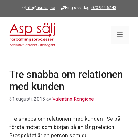
Hoppa
info@aspsalj.se
Ring oss idag!
070-964 62 43
till
innehåll
Meny
Tre snabba om relationen
med kunden
31 augusti, 2015
av
Valentino Rongione
Tre snabba om relationen med kunden Se på
första mötet som början på en lång relation
Prospektet är en person som du