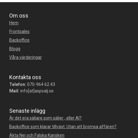
Om oss
Hem
Frontsales
Backoffice
Blogg
Våra värderingar
Kontakta oss
Telefon:
070-964 62 43
Mail:
info[at]aspsalj.se
Senaste inlägg
Är det era säljare som säljer , eller AI?
Backoffice som klarar tillväxt. Utan att bromsa affären?
Äkta Nej och Falska Kansken