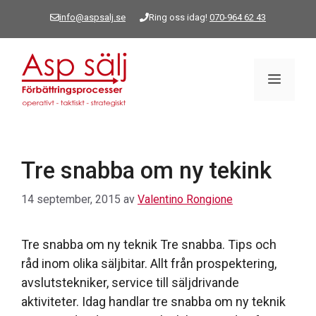
Hoppa
info@aspsalj.se
Ring oss idag!
070-964 62 43
till
innehåll
Meny
Tre snabba om ny tekink
14 september, 2015
av
Valentino Rongione
Tre snabba om ny teknik Tre snabba. Tips och
råd inom olika säljbitar. Allt från prospektering,
avslutstekniker, service till säljdrivande
aktiviteter. Idag handlar tre snabba om ny teknik