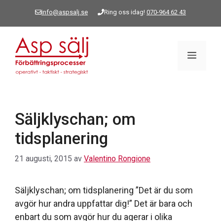
Hoppa
info@aspsalj.se
Ring oss idag!
070-964 62 43
till
innehåll
Meny
Säljklyschan; om
tidsplanering
21 augusti, 2015
av
Valentino Rongione
Säljklyschan; om tidsplanering ”Det är du som
avgör hur andra uppfattar dig!” Det är bara och
enbart du som avgör hur du agerar i olika