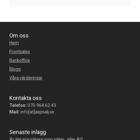
Om oss
Hem
Frontsales
Backoffice
Blogg
Våra värderingar
Kontakta oss
Telefon:
070-964 62 43
Mail:
info[at]aspsalj.se
Senaste inlägg
Är det era säljare som säljer , eller AI?