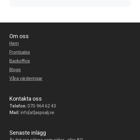
Om oss
Hem
Frontsales
Backoffice
Blogg
Våra värderingar
Kontakta oss
Telefon:
070-964 62 43
Mail:
info[at]aspsalj.se
Senaste inlägg
Är det era säljare som säljer , eller AI?