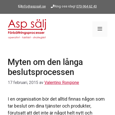
Hoppa
info@aspsalj.se
Ring oss idag!
070-964 62 43
till
innehåll
Meny
Myten om den långa
beslutsprocessen
17 februari, 2015
av
Valentino Rongione
I en organisation bör det alltid finnas någon som
tar beslut om dina tjänster och produkter,
förutsatt att det inte är något helt nytt och